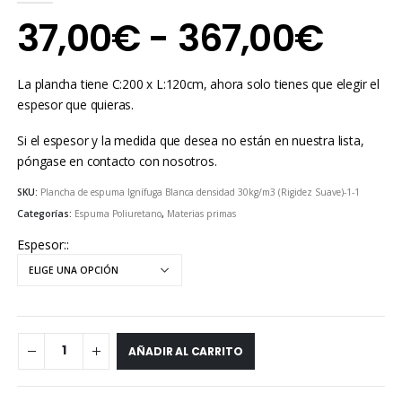
0
out of 5
Ran
37,00
€
-
367,00
€
de
La plancha tiene C:200 x L:120cm, ahora solo tienes que elegir el
prec
espesor que quieras.
Si el espesor y la medida que desea no están en nuestra lista,
des
póngase en contacto con nosotros.
37,
SKU:
Plancha de espuma Ignífuga Blanca densidad 30kg/m3 (Rigidez Suave)-1-1
Categorías:
Espuma Poliuretano
,
Materias primas
has
Espesor:
367
AÑADIR AL CARRITO