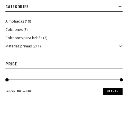
59,90€
hasta
CATEGORIES
79,90€
Almohadas
(19)
Colchones
(3)
Colchones para bebés
(3)
Materias primas
(211)
PRICE
Precio:
10€
—
80€
FILTRAR
Precio
Precio
mínimo
máximo