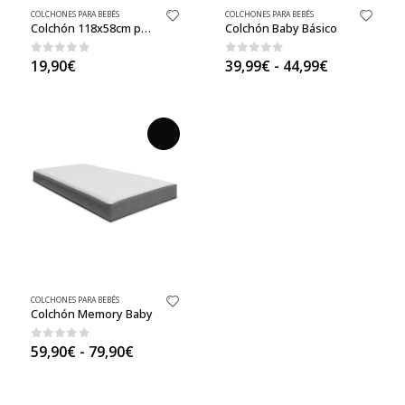
COLCHONES PARA BEBÉS
COLCHONES PARA BEBÉS
Colchón 118x58cm para Cama de Viaje (Enrollada)
Colchón Baby Básico
Rango
0
out of 5
0
out of 5
19,90
€
39,99
€
-
44,99
€
de
precios:
desde
39,99€
hasta
44,99€
COLCHONES PARA BEBÉS
Colchón Memory Baby
Rango
0
out of 5
59,90
€
-
79,90
€
de
precios:
desde