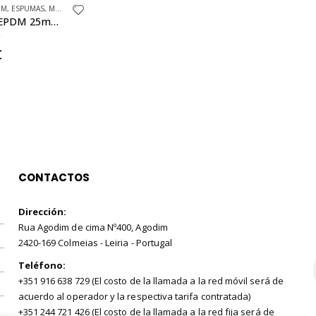
DM
,
ESPUMAS
,
MATERIAS PRIMAS
Espuma EPDM 25mm en rollo sin adhesivo
f 5
€
CONTACTOS
Dirección:
Rua Agodim de cima Nº400, Agodim
2420-169 Colmeias - Leiria - Portugal
Teléfono:
+351 916 638 729 (El costo de la llamada a la red móvil será de
acuerdo al operador y la respectiva tarifa contratada)
+351 244 721 426 (El costo de la llamada a la red fija será de