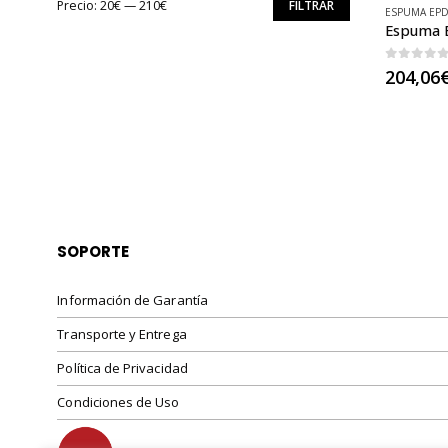
Precio:
20€
—
210€
FILTRAR
ESPUMA EP
Precio
Precio
mínimo
máximo
0
out o
204,06
SOPORTE
Información de Garantía
Transporte y Entrega
Política de Privacidad
Condiciones de Uso