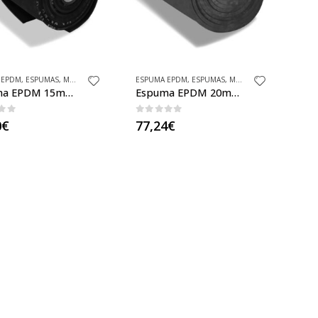
 EPDM
,
ESPUMAS
,
MATERIAS PRIMAS
ESPUMA EPDM
,
ESPUMAS
,
MATERIAS PRIMAS
Espuma EPDM 15mm en rollo sin adhesivo
Espuma EPDM 20mm en rollo sin adhesivo
 of 5
0
out of 5
0
€
77,24
€