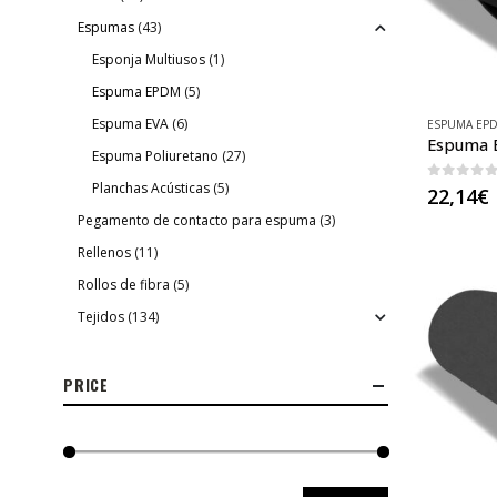
Espumas
(43)
Esponja Multiusos
(1)
Espuma EPDM
(5)
Espuma EVA
(6)
ESPUMA EP
Espuma Poliuretano
(27)
Planchas Acústicas
(5)
0
out o
22,14
€
Pegamento de contacto para espuma
(3)
Rellenos
(11)
Rollos de fibra
(5)
Tejidos
(134)
PRICE