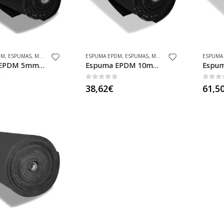
DM
,
ESPUMAS
,
MATERIAS PRIMAS
ESPUMA EPDM
,
ESPUMAS
,
MATERIAS PRIMAS
ESPUMA
Espuma EPDM 5mm en rollo sin adhesivo
Espuma EPDM 10mm en rollo sin adhesivo
f 5
0
out of 5
0
out
38,62
€
61,5