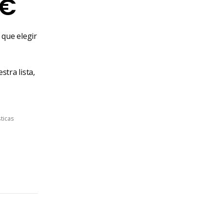
Rango
€
de
 que elegir
precios:
desde
stra lista,
25,00€
ticas
hasta
188,00€