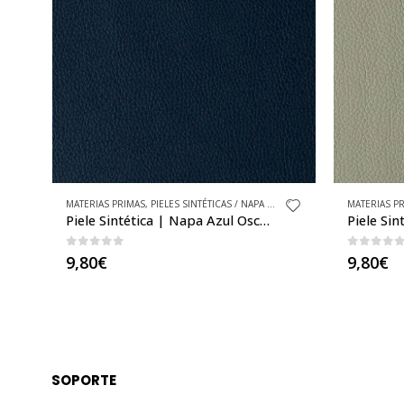
MATERIAS PRIMAS
,
PIELES SINTÉTICAS BÁSICAS
,
PIELES SINTÉTICAS / NAPA / CUERO SINTÉTICO
,
TEJIDOS
MATERIAS P
,
PIELES S
Piele Sintética | Napa Cemento al Metro
0
out of 5
0
out o
9,80
€
19,94
€
SOPORTE