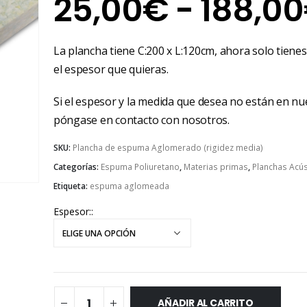
25,00
€
-
188,00
La plancha tiene C:200 x L:120cm, ahora solo tienes
el espesor que quieras.
Si el espesor y la medida que desea no están en nue
póngase en contacto con nosotros.
SKU:
Plancha de espuma Aglomerado (rigidez media)
Categorías:
Espuma Poliuretano
,
Materias primas
,
Planchas Acús
Etiqueta:
espuma aglomeada
Espesor:
AÑADIR AL CARRITO