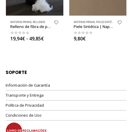
MATERIAS PRIMAS
,
PIELES SINTÉTICAS / NAPA / CUERO SINTÉTICO
MATERIAS PRIMAS
,
PIELES SINTÉTICAS BÁSICAS
,
PIELES SINTÉTICAS / NAPA / CUERO SINTÉTICO
,
TEJIDOS
Piele Sintética | Napa Taupe al Metro
Piele Sintética | Napa Azul Oscuro al Metro
0
out of 5
0
out of 5
9,80
€
9,80
€
SOPORTE
Información de Garantía
Transporte y Entrega
Política de Privacidad
Condiciones de Uso