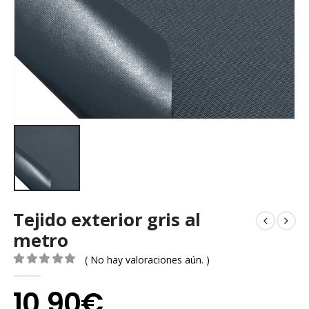
Tejido exterior gris al
metro
( No hay valoraciones aún. )
0
out of 5
10,90
€