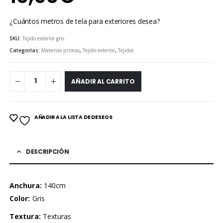
¿Cuántos metros de tela para exteriores desea?
SKU:
Tejido exterior gris
Categorías:
Materias primas
,
Tejido exterior
,
Tejidos
AÑADIR AL CARRITO
AÑADIR A LA LISTA DE DESEOS
DESCRIPCIÓN
Anchura:
140cm
Color:
Gris
Textura:
Texturas