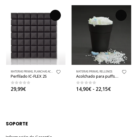
MATERIAS PRIMAS
,
PIELES SINTÉTICAS BÁSICAS
,
PLANCHAS ACÚSTICAS
,
TEJIDOS
MATERIAS PRIMAS
,
RELLENOS
Perfilado IC-FLEX 2S
Acolchado para puffs (confort medio)
Rango
0
out of 5
0
out of 5
29,99
€
14,90
€
-
22,15
€
de
precios:
desde
14,90€
hasta
22,15€
SOPORTE