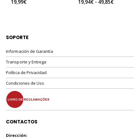
Rango
0
out of 5
0
out of 5
19,94
€
-
49,85
€
9,80
€
de
precios:
desde
19,94€
hasta
49,85€
SOPORTE
Información de Garantía
Transporte y Entrega
Política de Privacidad
Condiciones de Uso
CONTACTOS
Dirección: