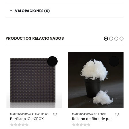
VALORACIONES (0)
PRODUCTOS RELACIONADOS
DOS
MATERIAS PRIMAS
,
RELLENOS
MATERIAS PRIMAS
,
PIELES SINTÉTICAS / NAPA / CUERO SINTÉTICO
Relleno de fibra de primera calidad (confort ultrasuave)
Piele Sintética | Napa Mostaza al Metro