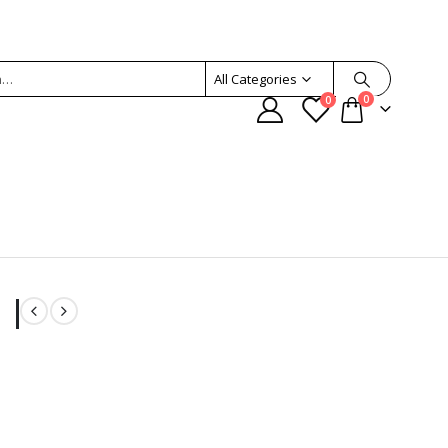
All Categories
0
0
 |