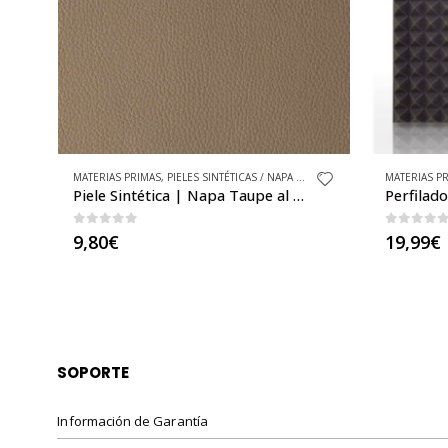
MATERIAS PRIMAS
,
PIELES SINTÉTICAS BÁSICAS
,
PLANCHAS ACÚSTICAS
,
TEJIDOS
MATERIAS P
Perfilado IC-eGBOX
Perfilad
0
out of 5
0
out o
19,99
€
29,99
€
SOPORTE
Información de Garantía