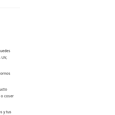
Puedes
s UV,
ntornos
ducto
 o coser
s y tus