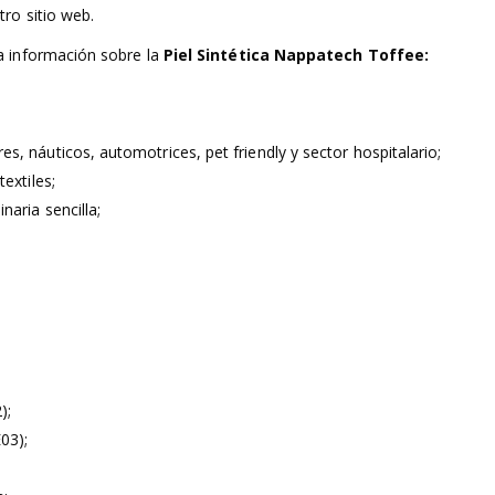
ro sitio web.
a información sobre la
Piel Sintética Nappatech Toffee:
, náuticos, automotrices, pet friendly y sector hospitalario;
extiles;
naria sencilla;
);
03);