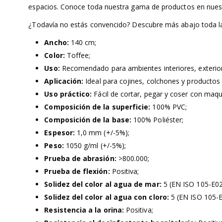
espacios. Conoce toda nuestra gama de productos en nuest
¿Todavía no estás convencido? Descubre más abajo toda l
Ancho:
140 cm;
Color:
Toffee;
Uso:
Recomendado para ambientes interiores, exteriores
Aplicación:
Ideal para cojines, colchones y productos t
Uso práctico:
Fácil de cortar, pegar y coser con maqui
Composición de la superficie:
100% PVC;
Composición de la base:
100% Poliéster;
Espesor:
1,0 mm (+/-5%);
Peso:
1050 g/ml (+/-5%);
Prueba de abrasión:
>800.000;
Prueba de flexión:
Positiva;
Solidez del color al agua de mar:
5 (EN ISO 105-E02
Solidez del color al agua con cloro:
5 (EN ISO 105-E
Resistencia a la orina:
Positiva;