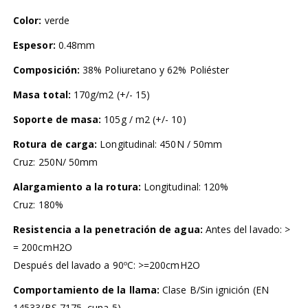
Color:
verde
Espesor:
0.48mm
Composición:
38% Poliuretano y 62% Poliéster
Masa total:
170g/m2 (+/- 15)
Soporte de masa:
105g / m2 (+/- 10)
Rotura de carga:
Longitudinal: 450N / 50mm
Cruz: 250N/ 50mm
Alargamiento a la rotura:
Longitudinal: 120%
Cruz: 180%
Resistencia a la penetración de agua:
Antes del lavado: >
= 200cmH2O
Después del lavado a 90ºC: >=200cmH2O
Comportamiento de la llama:
Clase B/Sin ignición (EN
14533/BS 7175, cuna 5)