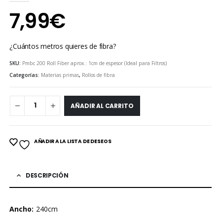
0
out of 5
7,99
€
¿Cuántos metros quieres de fibra?
SKU:
Pmbc 200 Roll Fiber aprox.: 1cm de espesor (Ideal para Filtros)
Categorías:
Materias primas
,
Rollos de fibra
AÑADIR AL CARRITO
AÑADIR A LA LISTA DE DESEOS
DESCRIPCIÓN
Ancho:
240cm