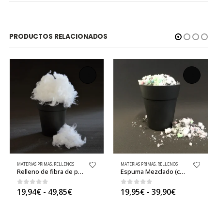
PRODUCTOS RELACIONADOS
DOS
MATERIAS PRIMAS
,
RELLENOS
MATERIAS PRIMAS
,
RELLENOS
Relleno de fibra de primera calidad (confort ultrasuave)
Espuma Mezclado (confort firme)
Rango
Rango
0
out of 5
0
out of 5
19,94
€
-
49,85
€
19,95
€
-
39,90
€
de
de
precios:
precios:
desde
desde