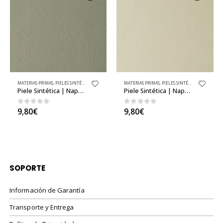
MATERIAS PRIMAS
,
PIELES SINTÉTICAS BÁSICAS
,
PIELES SINTÉTICAS / NAPA / CUERO SINTÉTICO
,
TEJIDOS
MATERIAS PRIMAS
,
PIELES SINTÉTICAS BÁSICAS
,
PIELES SINTÉTICAS / NAPA / CUERO SINTÉTICO
,
TEJIDOS
Piele Sintética | Napa Cemento al Metro
Piele Sintética | Napa Beige Butterfly al Metro
0
out of 5
0
out of 5
9,80
€
9,80
€
SOPORTE
Información de Garantía
Transporte y Entrega