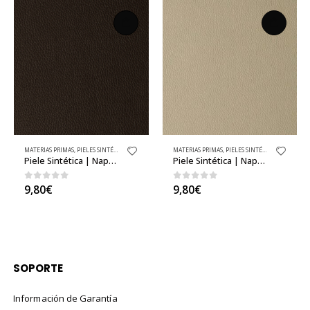
DOS
MATERIAS PRIMAS
,
PIELES SINTÉTICAS BÁSICAS
,
PIELES SINTÉTICAS / NAPA / CUERO SINTÉTICO
,
TEJIDOS
MATERIAS PRIMAS
,
PIELES SINTÉTICAS BÁSICAS
,
PIELES SINTÉTICAS / NAPA / CUERO SINTÉTICO
,
TEJIDOS
Piele Sintética | Napa Toffee al Metro
Piele Sintética | Napa Azul Oscuro al Metro
0
out of 5
0
out of 5
9,80
€
9,80
€
SOPORTE
Información de Garantía