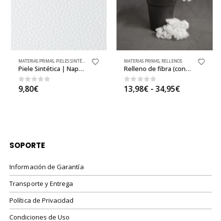
MATERIAS PRIMAS
,
PIELES SINTÉTICAS / NAPA / CUERO SINTÉTICO
MATERIAS PRIMAS
,
PIELES SINTÉTICAS BÁSICAS
,
RELLENOS
,
TEJIDOS
Piele Sintética | Napa Blanca al Metro
Relleno de fibra (confort suave)
Rango
0
out of 5
0
out of 5
9,80
€
13,98
€
-
34,95
€
de
precios:
desde
13,98€
hasta
34,95€
SOPORTE
Información de Garantía
Transporte y Entrega
Política de Privacidad
Condiciones de Uso