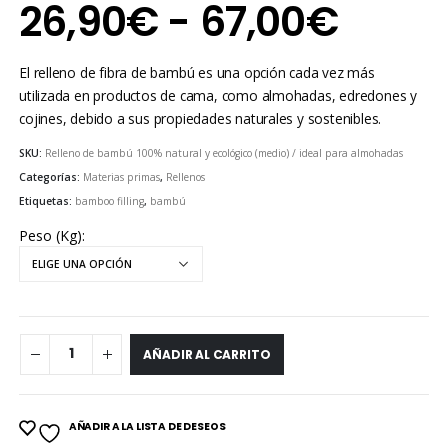
Rang
26,90
€
-
67,00
€
de
El relleno de fibra de bambú es una opción cada vez más
preci
utilizada en productos de cama, como almohadas, edredones y
cojines, debido a sus propiedades naturales y sostenibles.
desd
SKU:
Relleno de bambú 100% natural y ecológico (medio) / ideal para almohadas
Categorías:
Materias primas
,
Rellenos
26,9
Etiquetas:
bamboo filling
,
bambú
hast
Peso (Kg)
67,0
AÑADIR AL CARRITO
AÑADIR A LA LISTA DE DESEOS