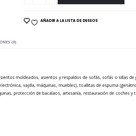
AÑADIR A LA LISTA DE DESEOS
ONES (0)
asientos moldeados, asientos y respaldos de sofás, sofás o sillas de 
ectrónica, vajilla, máquinas, muebles), toallitas de espuma (geriátri
quinas, protección de bacalaos, artesanía, restauración de coches y t