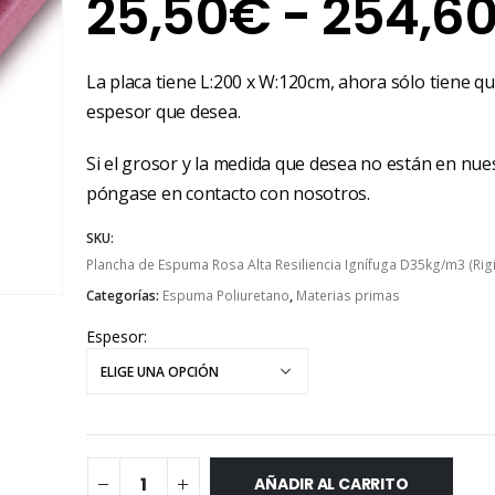
25,50
€
-
254,6
La placa tiene L:200 x W:120cm, ahora sólo tiene que
espesor que desea.
Si el grosor y la medida que desea no están en nuest
póngase en contacto con nosotros.
SKU:
Plancha de Espuma Rosa Alta Resiliencia Ignífuga D35kg/m3 (Rig
Categorías:
Espuma Poliuretano
,
Materias primas
Espesor
AÑADIR AL CARRITO