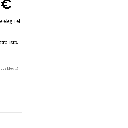
Rango
0
€
de
 elegir el
precios:
desde
ra lista,
25,50€
idez Media)
hasta
254,60€