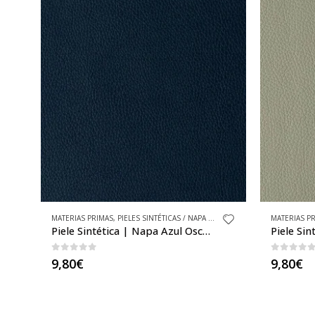
MATERIAS PRIMAS
,
PIELES SINTÉTICAS BÁSICAS
,
PIELES SINTÉTICAS / NAPA / CUERO SINTÉTICO
,
TEJIDOS
MATERIAS P
,
PIELES S
Piele Sintética | Napa Cemento al Metro
0
out of 5
0
out o
9,80
€
9,80
€