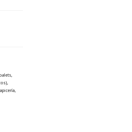
palets,
cos),
apicería,