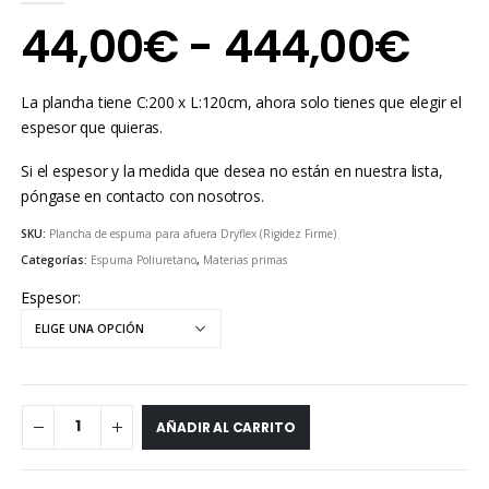
0
out of 5
Ra
44,00
€
-
444,00
€
de
La plancha tiene C:200 x L:120cm, ahora solo tienes que elegir el
pre
espesor que quieras.
Si el espesor y la medida que desea no están en nuestra lista,
de
póngase en contacto con nosotros.
44,
SKU:
Plancha de espuma para afuera Dryflex (Rigidez Firme)
Categorías:
Espuma Poliuretano
,
Materias primas
has
Espesor
444
AÑADIR AL CARRITO