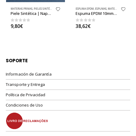
DOS
MATERIAS PRIMAS
,
PIELES SINTÉTICAS BÁSICAS
,
PIELES SINTÉTICAS / NAPA / CUERO SINTÉTICO
,
TEJIDOS
ESPUMA EPDM
,
PIELES SINTÉTICAS BÁSICAS
,
ESPUMAS
,
MATERIAS PRIMAS
,
TEJIDOS
Piele Sintética | Napa Porcelana al Metro
Espuma EPDM 10mm en rollo sin adhesivo
0
out of 5
0
out of 5
9,80
€
38,62
€
SOPORTE
Información de Garantía
Transporte y Entrega
Política de Privacidad
Condiciones de Uso