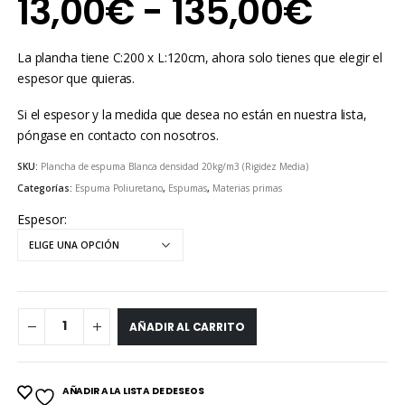
Ran
13,00
€
-
135,00
€
de
La plancha tiene C:200 x L:120cm, ahora solo tienes que elegir el
preci
espesor que quieras.
Si el espesor y la medida que desea no están en nuestra lista,
desd
póngase en contacto con nosotros.
13,0
SKU:
Plancha de espuma Blanca densidad 20kg/m3 (Rigidez Media)
Categorías:
Espuma Poliuretano
,
Espumas
,
Materias primas
hast
Espesor
135,
AÑADIR AL CARRITO
AÑADIR A LA LISTA DE DESEOS