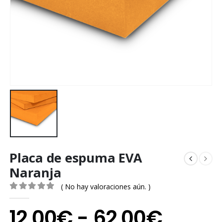
Placa de espuma EVA
Naranja
( No hay valoraciones aún. )
0
out of 5
Rang
12,00
€
-
62,00
€