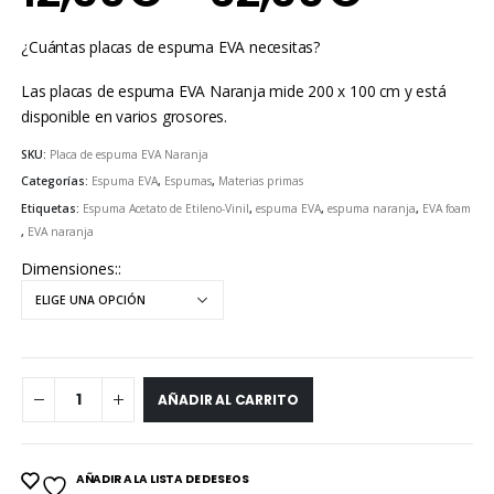
de
¿Cuántas placas de espuma EVA necesitas?
precio
Las placas de espuma EVA Naranja mide 200 x 100 cm y está
disponible en varios grosores.
desd
SKU:
Placa de espuma EVA Naranja
12,00
Categorías:
Espuma EVA
,
Espumas
,
Materias primas
Etiquetas:
Espuma Acetato de Etileno-Vinil
,
espuma EVA
,
espuma naranja
,
EVA foam
hasta
,
EVA naranja
62,00
Dimensiones:
AÑADIR AL CARRITO
AÑADIR A LA LISTA DE DESEOS