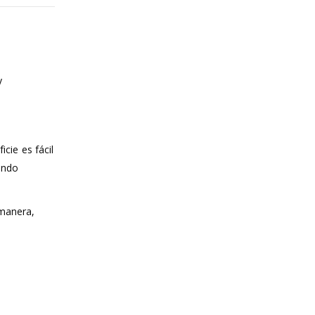
y
cie es fácil
ando
 manera,