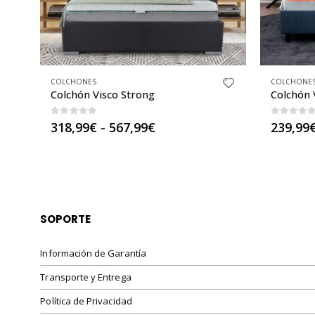
COLCHONES
COLCHONE
Colchón Visco Strong
Colchón 
0
out of 5
0
out o
Rango
318,99
€
-
567,99
€
239,99
de
precios:
desde
318,99€
hasta
567,99€
SOPORTE
Información de Garantía
Transporte y Entrega
Política de Privacidad