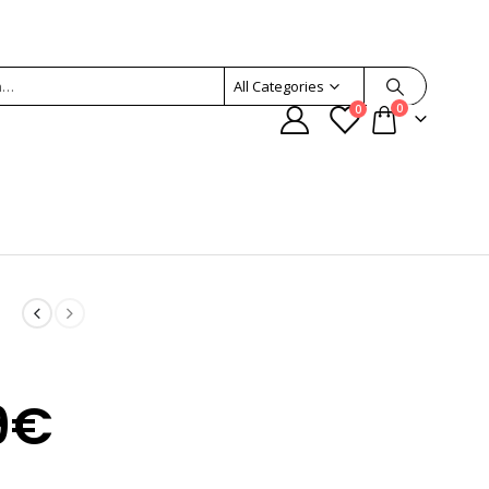
All Categories
0
0
Rango
9
€
de