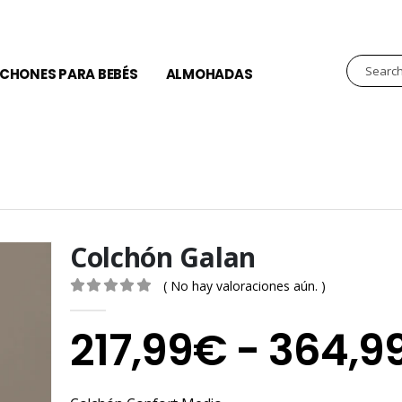
CHONES PARA BEBÉS
ALMOHADAS
Colchón Galan
( No hay valoraciones aún. )
0
out of 5
217,99
€
-
364,9