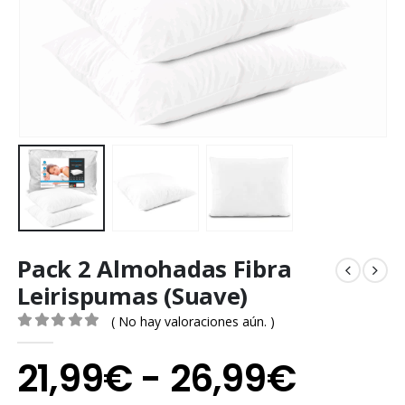
Pack 2 Almohadas Fibra
Leirispumas (Suave)
( No hay valoraciones aún. )
0
out of 5
Rang
21,99
€
-
26,99
€