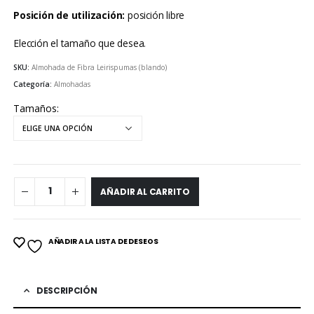
de
Posición de utilización:
posición libre
precio
Elección el tamaño que desea.
desd
SKU:
Almohada de Fibra Leirispumas (blando)
Categoría:
Almohadas
21,99
Tamaños
hasta
26,99
AÑADIR AL CARRITO
AÑADIR A LA LISTA DE DESEOS
DESCRIPCIÓN